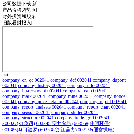
公司数据下载
新
产品价格趋势
测
对外投资和股东
旧版看财报入口
bot
company_cn_qa 002041
company_dcf 002041
company_dupont
002041
company_history 002041
company_info 002041
company_inverestment 002041
company_main 002041
company_mark 002041
company_mine 002041
company_notice
002041
company_price_relation 002041
company_report 002041
company_report_analysis 002041
company_report_chart 002041
company_season 002041
company_shiller 002041
company_structure 002041
company_trade_grid 002041
300027(ST华谊)
603345(安井食品)
603568(伟明环保)
001386(马可波罗)
603338(浙江鼎力)
002156(通富微电)