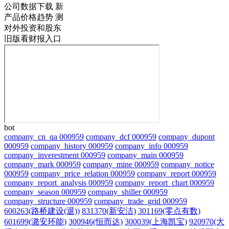
公司数据下载
新
产品价格趋势
测
对外投资和股东
旧版看财报入口
bot
company_cn_qa 000959
company_dcf 000959
company_dupont
000959
company_history 000959
company_info 000959
company_inverestment 000959
company_main 000959
company_mark 000959
company_mine 000959
company_notice
000959
company_price_relation 000959
company_report 000959
company_report_analysis 000959
company_report_chart 000959
company_season 000959
company_shiller 000959
company_structure 000959
company_trade_grid 000959
600263(路桥建设(退))
831370(新安洁)
301169(零点有数)
601699(潞安环能)
300946(恒而达)
300039(上海凯宝)
920970(大