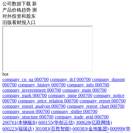
公司数据下载
新
产品价格趋势
测
对外投资和股东
旧版看财报入口
bot
company_cn_qa 000700
company_dcf 000700
company_dupont
000700
company_history 000700
company_info 000700
company_inverestment 000700
company_main 000700
company_mark 000700
company_mine 000700
company_notice
000700
company_price_relation 000700
company_report 000700
company_report_analysis 000700
company_report_chart 000700
company_season 000700
company_shiller 000700
company_structure 000700
company_trade_grid 000700
200761(本钢板B)
600155(华创云信)
300628(亿联网络)
600223(福瑞达)
301083(百胜智能)
600383(金地集团)
000999(华