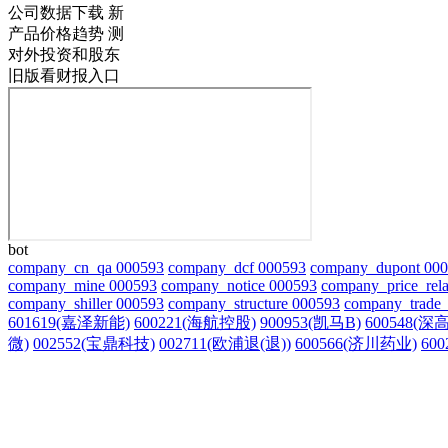
公司数据下载
新
产品价格趋势
测
对外投资和股东
旧版看财报入口
bot
company_cn_qa 000593
company_dcf 000593
company_dupont 00
company_mine 000593
company_notice 000593
company_price_rela
company_shiller 000593
company_structure 000593
company_trade_
601619(嘉泽新能)
600221(海航控股)
900953(凯马B)
600548(深
微)
002552(宝鼎科技)
002711(欧浦退(退))
600566(济川药业)
60