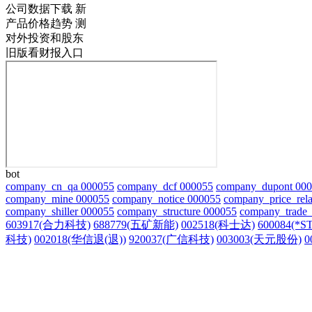
公司数据下载
新
产品价格趋势
测
对外投资和股东
旧版看财报入口
bot
company_cn_qa 000055
company_dcf 000055
company_dupont 00
company_mine 000055
company_notice 000055
company_price_rela
company_shiller 000055
company_structure 000055
company_trade_
603917(合力科技)
688779(五矿新能)
002518(科士达)
600084(*
科技)
002018(华信退(退))
920037(广信科技)
003003(天元股份)
0