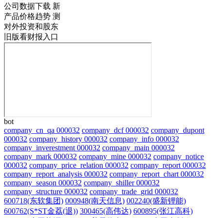
公司数据下载
新
产品价格趋势
测
对外投资和股东
旧版看财报入口
bot
company_cn_qa 000032
company_dcf 000032
company_dupont
000032
company_history 000032
company_info 000032
company_inverestment 000032
company_main 000032
company_mark 000032
company_mine 000032
company_notice
000032
company_price_relation 000032
company_report 000032
company_report_analysis 000032
company_report_chart 000032
company_season 000032
company_shiller 000032
company_structure 000032
company_trade_grid 000032
600718(东软集团)
000948(南天信息)
002240(盛新锂能)
600762(S*ST金荔(退))
300465(高伟达)
600895(张江高科)