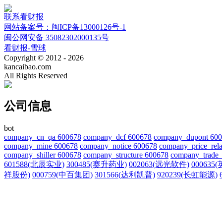
联系看财报
网站备案号：闽ICP备13000126号-1
闽公网安备 35082302000135号
看财报-雪球
Copyright © 2012 - 2026
kancaibao.com
All Rights Reserved
公司信息
bot
company_cn_qa 600678
company_dcf 600678
company_dupont 60
company_mine 600678
company_notice 600678
company_price_rela
company_shiller 600678
company_structure 600678
company_trade_
601588(北辰实业)
300485(赛升药业)
002063(远光软件)
000635
祥股份)
000759(中百集团)
301566(达利凯普)
920239(长虹能源)