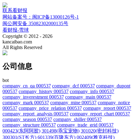
联系看财报
网站备案号：闽ICP备13000126号-1
闽公网安备 35082302000135号
看财报-雪球
Copyright © 2012 - 2026
kancaibao.com
All Rights Reserved
公司信息
bot
company_cn_qa 000537
company_dcf 000537
company_dupont
000537
company_history 000537
company_info 000537
company_inverestment 000537
company_main 000537
company_mark 000537
company_mine 000537
company_notice
000537
company_price_relation 000537
company_report 000537
company_report_analysis 000537
company_report_chart 000537
company_season 000537
company_shiller 000537
company_structure 000537
company_trade_grid 000537
000423(东阿阿胶)
301498(乖宝宠物)
301020(密封科技)
300301(ST长方)
601339(百隆东方)
002409(雅克科技)