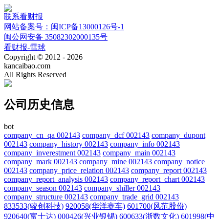
联系看财报
网站备案号：闽ICP备13000126号-1
闽公网安备 35082302000135号
看财报-雪球
Copyright © 2012 - 2026
kancaibao.com
All Rights Reserved
公司历史信息
bot
company_cn_qa 002143
company_dcf 002143
company_dupont
002143
company_history 002143
company_info 002143
company_inverestment 002143
company_main 002143
company_mark 002143
company_mine 002143
company_notice
002143
company_price_relation 002143
company_report 002143
company_report_analysis 002143
company_report_chart 002143
company_season 002143
company_shiller 002143
company_structure 002143
company_trade_grid 002143
833533(骏创科技)
920058(华洋赛车)
601700(风范股份)
920640(富士达)
000426(兴业银锡)
600633(浙数文化)
601998(中