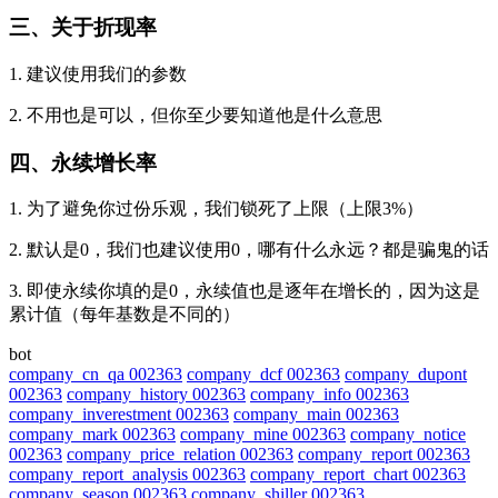
三、关于折现率
1. 建议使用我们的参数
2. 不用也是可以，但你至少要知道他是什么意思
四、永续增长率
1. 为了避免你过份乐观，我们锁死了上限（上限3%）
2. 默认是0，我们也建议使用0，哪有什么永远？都是骗鬼的话
3. 即使永续你填的是0，永续值也是逐年在增长的，因为这是
累计值（每年基数是不同的）
bot
company_cn_qa 002363
company_dcf 002363
company_dupont
002363
company_history 002363
company_info 002363
company_inverestment 002363
company_main 002363
company_mark 002363
company_mine 002363
company_notice
002363
company_price_relation 002363
company_report 002363
company_report_analysis 002363
company_report_chart 002363
company_season 002363
company_shiller 002363