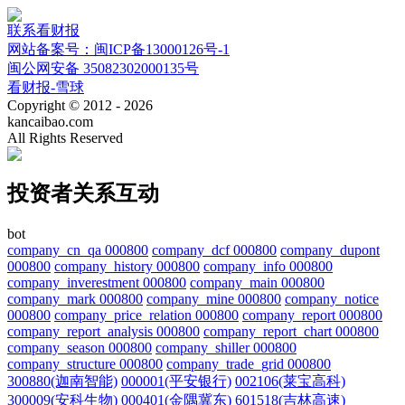
联系看财报
网站备案号：闽ICP备13000126号-1
闽公网安备 35082302000135号
看财报-雪球
Copyright © 2012 - 2026
kancaibao.com
All Rights Reserved
投资者关系互动
bot
company_cn_qa 000800
company_dcf 000800
company_dupont
000800
company_history 000800
company_info 000800
company_inverestment 000800
company_main 000800
company_mark 000800
company_mine 000800
company_notice
000800
company_price_relation 000800
company_report 000800
company_report_analysis 000800
company_report_chart 000800
company_season 000800
company_shiller 000800
company_structure 000800
company_trade_grid 000800
300880(迦南智能)
000001(平安银行)
002106(莱宝高科)
300009(安科生物)
000401(金隅冀东)
601518(吉林高速)